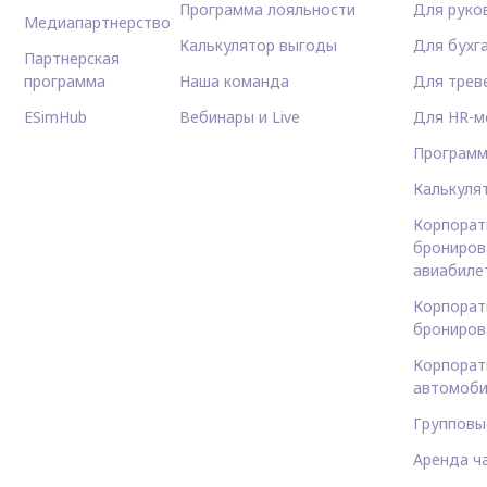
Программа лояльности
Для руко
Медиапартнерство
Калькулятор выгоды
Для бухг
Партнерская
программа
Наша команда
Для трев
ESimHub
Вебинары и Live
Для HR-м
Программ
Калькуля
Корпорат
брониров
авиабиле
Корпорат
брониров
Корпорат
автомоби
Групповы
Аренда ч