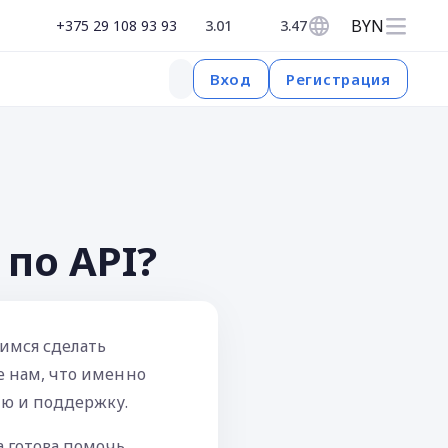
BYN
+375 29 108 93 93
3.01
3.47
Регистрация
Вход
по API?
мимся сделать
е нам, что именно
ию и поддержку.
 готова помочь.