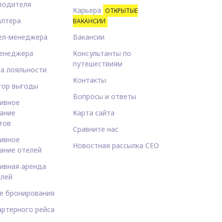
водителя
Карьера
ОТКРЫТЫЕ
алтера
ВАКАНСИИ
ел-менеджера
Вакансии
енеджера
Консультанты по
путешествиям
а лояльности
Контакты
тор выгоды
Вопросы и ответы
ивное
ание
Карта сайта
тов
Сравните нас
ивное
Новостная рассылка CEO
ание отелей
ивная аренда
лей
е бронирования
артерного рейса