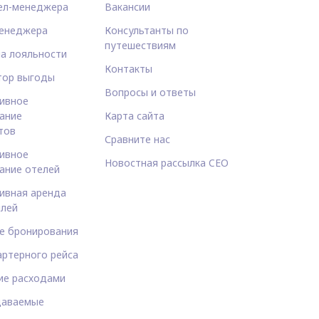
ел-менеджера
Вакансии
енеджера
Консультанты по
путешествиям
а лояльности
Контакты
тор выгоды
Вопросы и ответы
ивное
ание
Карта сайта
тов
Сравните нас
ивное
Новостная рассылка CEO
ание отелей
ивная аренда
лей
е бронирования
артерного рейса
ие расходами
даваемые