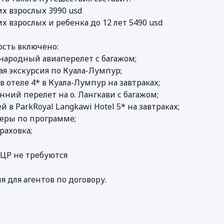
их взрослых 3990 usd
их взрослых и ребенка до 12 лет 5490 usd
ость включено:
народный авиаперелет с багажом;
ая экскурсия по Куала-Лумпур;
 в отеле 4* в Куала-Лумпур на завтраках;
нний перелет на о. Лангкави с багажом;
ей в ParkRoyal Langkawi Hotel 5* на завтраках;
феры по программе;
траховка;
ПЦР не требуются
я для агентов по договору.