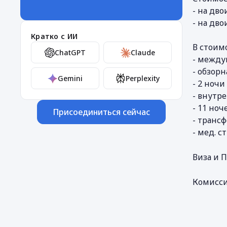
- на дво
- на дво
Кратко с ИИ
В стоим
ChatGPT
Claude
- между
- обзорн
Gemini
Perplexity
- 2 ночи
- внутре
- 11 ноч
Присоединиться сейчас
- транс
- мед. с
Виза и 
Комисси