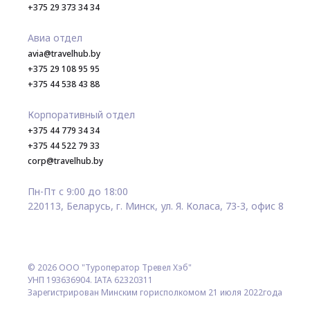
+375 29 373 34 34
Авиа отдел
avia@travelhub.by
+375 29 108 95 95
+375 44 538 43 88
Корпоративный отдел
+375 44 779 34 34
+375 44 522 79 33
corp@travelhub.by
Пн-Пт с 9:00 до 18:00
220113, Беларусь, г. Минск, ул. Я. Коласа, 73-3, офис 8
© 2026 ООО "Туроператор Тревел Хэб"
УНП 193636904. IATA 62320311
Зарегистрирован Минским горисполкомом 21 июля 2022года