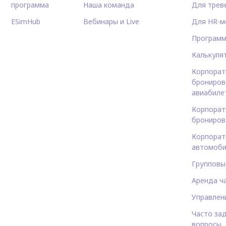
программа
Наша команда
Для трев
ESimHub
Вебинары и Live
Для HR-м
Программ
Калькуля
Корпорат
брониров
авиабиле
Корпорат
брониров
Корпорат
автомоби
Групповы
Аренда ч
Управлен
Часто за
вопросы