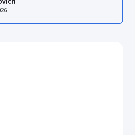
ovich
026