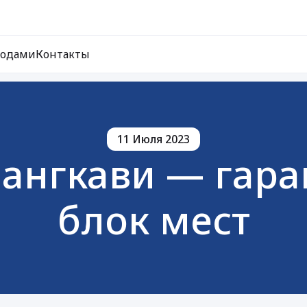
ходами
Контакты
11 Июля 2023
 Лангкави — гар
блок мест