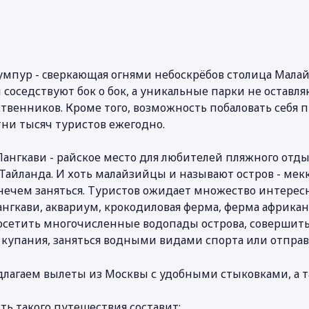
умпур - cверкающая огнями небоскрёбов столица Мала
 соседствуют бок о бок, а уникальные парки не остав
твенников. Кроме того, возможность побаловать себ
тни тысяч туристов ежегодно.
Лангкави - райское место для любителей пляжного отдых
Тайланда. И хоть малайзийцы и называют остров - мек
нечем заняться. Туристов ожидает множество интерес
ангкави, аквариум, крокодиловая ферма, ферма африка
осетить многочисленные водопады острова, совершить 
купания, заняться водными видами спорта или отправи
лагаем вылеты из Москвы с удобными стыковками, а т
ть такого путешествия составит: