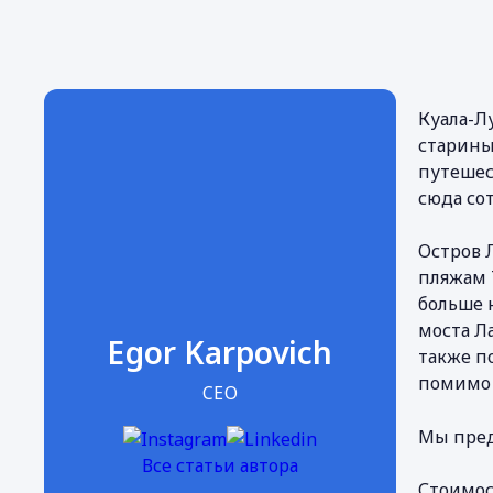
Куала-Л
старины
путешес
сюда со
Остров 
пляжам 
больше 
моста Л
Egor Karpovich
также п
помимо 
CEO
Мы пред
Все статьи автора
Стоимос